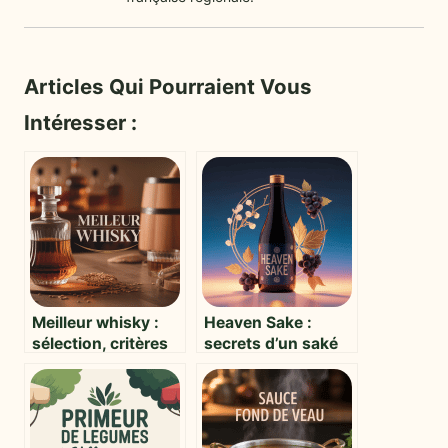
Articles Qui Pourraient Vous
Intéresser :
Meilleur whisky :
Heaven Sake :
sélection, critères
secrets d’un saké
et grandes
pas comme les
références à
autres, alliance
découvrir
franco-japonaise et
découvertes