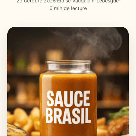
29 octobre 2025
·
Éloïse Vauquelin-Lebesgue
·
6 min de lecture