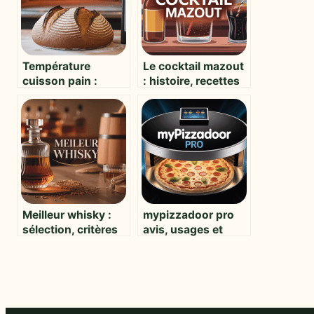
Température
Le cocktail mazout
cuisson pain :
: histoire, recettes
réussir sa miche à
et saveurs
tous les coups
atypiques
Meilleur whisky :
mypizzadoor pro
sélection, critères
avis, usages et
et grandes
atouts pour les
références à
professionnels de
découvrir
la restauration