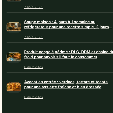
7 août 2026
Soupe maison : 4 jours à 1 semaine au
réfrigérateur pour une recette simple, 2 jours
avec crème
7 août 2026
Produit congelé périmé : DLC, DDM et chaîne d
froid pour savoir s’il faut le consommer
6 août 2026
Avocat en entrée : verrines, tartare et toasts
pour une assiette fraîche et bien dressée
6 août 2026