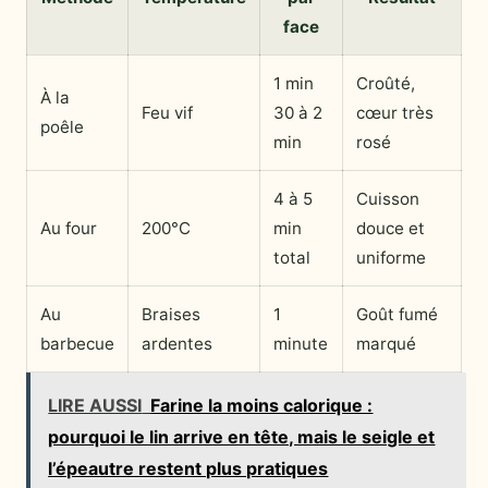
face
1 min
Croûté,
À la
Feu vif
30 à 2
cœur très
poêle
min
rosé
4 à 5
Cuisson
Au four
200°C
min
douce et
total
uniforme
Au
Braises
1
Goût fumé
barbecue
ardentes
minute
marqué
LIRE AUSSI
Farine la moins calorique :
pourquoi le lin arrive en tête, mais le seigle et
l’épeautre restent plus pratiques