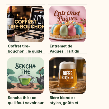
Coffret tire-
Entremet de
bouchon : le guide
Pâques : l’art du
essentiel pour
dessert festif pour
choisir et offrir le
sublimer votre
cadeau parfait
table
Sencha thé : ce
Bière blonde :
qu’il faut savoir sur
styles, goûts et
le thé vert star du
conseils pour