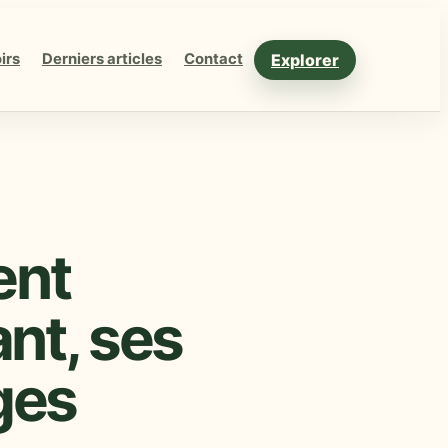
Explorer
irs
Derniers articles
Contact
ent
ant, ses
ges