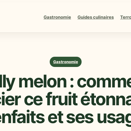
Gastronomie
Guides culinaires
Terro
Gastronomie
lly melon : comm
er ce fruit étonn
enfaits et ses usa