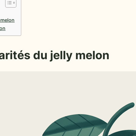
y melon
lon
arités du jelly melon