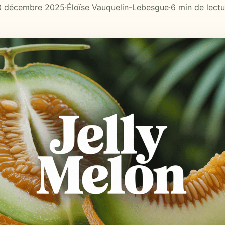
0 décembre 2025
·
Éloïse Vauquelin-Lebesgue
·
6 min de lectu