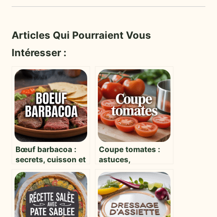
Articles Qui Pourraient Vous
Intéresser :
Bœuf barbacoa :
Coupe tomates :
secrets, cuisson et
astuces,
variations pour
techniques et
sublimer la viande
guide du choix de
l’ustensile idéal