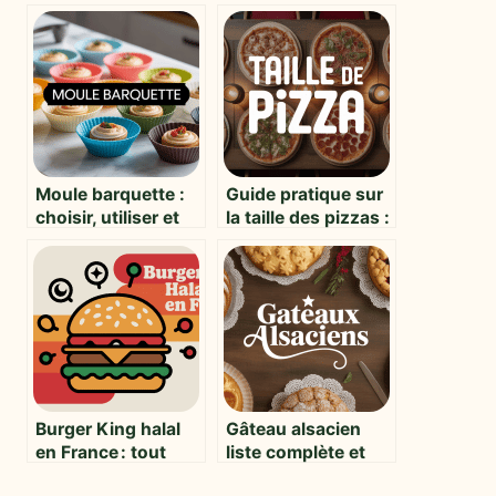
Moule barquette :
Guide pratique sur
choisir, utiliser et
la taille des pizzas :
réussir vos
conseils, formats
préparations
et astuces pour
bien choisir
Burger King halal
Gâteau alsacien
en France : tout
liste complète et
savoir pour bien
inspiration