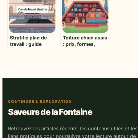
abîmer vos
vêtements
Stratifié plan de
Toiture chien assis
travail : guide
: prix, formes,
complet pour bien
règles et idées à
choisir et poser
connaître
CONTINUER L’EXPLORATION
Saveurs de la Fontaine
Retrouvez les articles récents, les contenus utiles et les
liens pratiques pour poursuivre votre lecture autour de