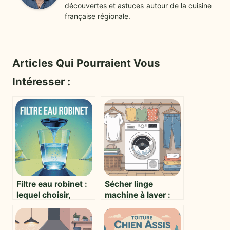
découvertes et astuces autour de la cuisine
française régionale.
Articles Qui Pourraient Vous
Intéresser :
Filtre eau robinet :
Sécher linge
lequel choisir,
machine à laver :
pourquoi et
comment bien
comment l’utiliser
utiliser cette
efficacement
fonction sans