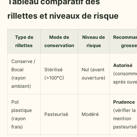
Tableau comparatif des
rillettes et niveaux de risque
Type de
Mode de
Niveau de
Recomman
rillettes
conservation
risque
gross
Conserve /
Autorisé
Bocal
Stérilisé
Nul (avant
(consomme
(rayon
(>100°C)
ouverture)
après ouve
ambiant)
Pot
Prudence
plastique
(vérifier la
Pasteurisé
Modéré
(rayon
mention
frais)
pasteurisé