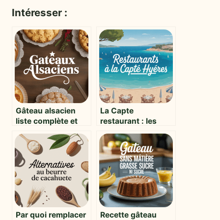
Intéresser :
Gâteau alsacien
La Capte
liste complète et
restaurant : les
inspiration
meilleures tables
gourmande
pour savourer la
presqu’île
Par quoi remplacer
Recette gâteau