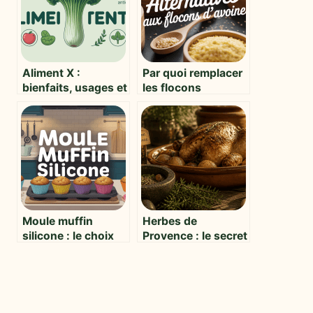
Aliment X :
Par quoi remplacer
bienfaits, usages et
les flocons
impact sur votre
d’avoine : solutions
santé
gourmandes et
adaptées à tous
Moule muffin
Herbes de
silicone : le choix
Provence : le secret
malin pour réussir
du dosage
vos pâtisseries
27/27/27/19 pour
une saveur
authentique