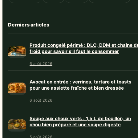
Derniers articles
Produit congelé périmé : DLC, DDM et chaîne d
froid pour savoir s’il faut le consommer
6 août 2026
Avocat en entrée : verrines, tartare et toasts
pour une assiette fraîche et bien dressée
6 août 2026
Soupe aux choux verts : 1,5 L de bouillon, un
chou bien préparé et une soupe digeste
5 août 2026