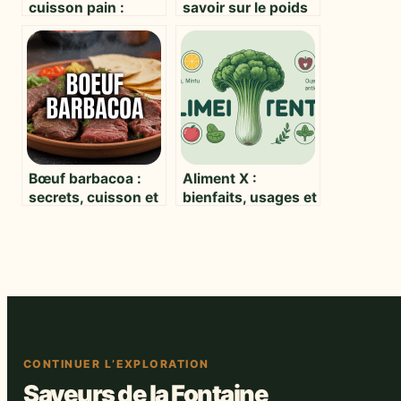
cuisson pain :
savoir sur le poids
réussir sa miche à
d’un poireau et ses
tous les coups
usages en cuisine
Bœuf barbacoa :
Aliment X :
secrets, cuisson et
bienfaits, usages et
variations pour
impact sur votre
sublimer la viande
santé
CONTINUER L’EXPLORATION
Saveurs de la Fontaine