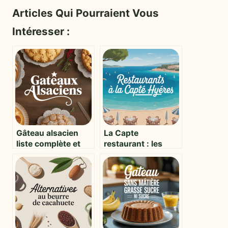
Articles Qui Pourraient Vous
Intéresser :
Gâteau alsacien
La Capte
liste complète et
restaurant : les
inspiration
meilleures tables
gourmande
pour savourer la
presqu’île