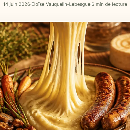
14 juin 2026
·
Éloïse Vauquelin-Lebesgue
·
6 min de lecture