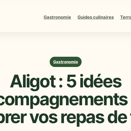
Gastronomie
Guides culinaires
Terro
Gastronomie
Aligot : 5 idées
ccompagnements 
brer vos repas de 