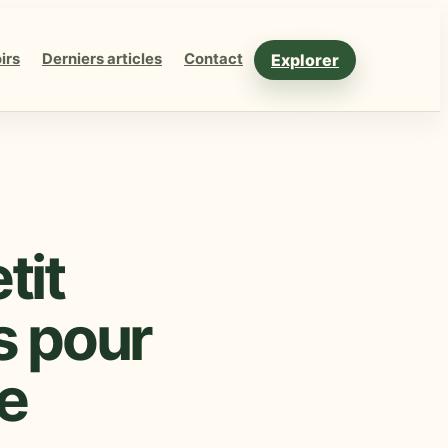
Explorer
irs
Derniers articles
Contact
tit
s pour
le