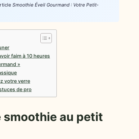
rticle
Smoothie Éveil Gourmand : Votre Petit-
uner
avoir faim à 10 heures
ourmand »
assique
z votre verre
astuces de pro
 smoothie au petit