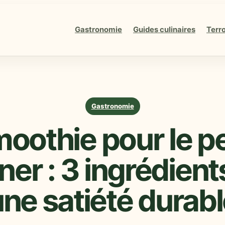
Gastronomie
Guides culinaires
Terro
Gastronomie
oothie pour le pe
ner : 3 ingrédient
ne satiété durab