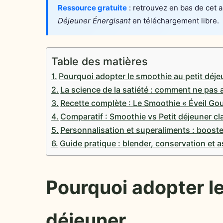
Ressource gratuite
: retrouvez en bas de cet a
Déjeuner Énergisant
en téléchargement libre.
Table des matières
Pourquoi adopter le smoothie au petit déje
La science de la satiété : comment ne pas 
Recette complète : Le Smoothie « Éveil G
Comparatif : Smoothie vs Petit déjeuner cl
Personnalisation et superaliments : booste
Guide pratique : blender, conservation et 
Pourquoi adopter le
déjeuner