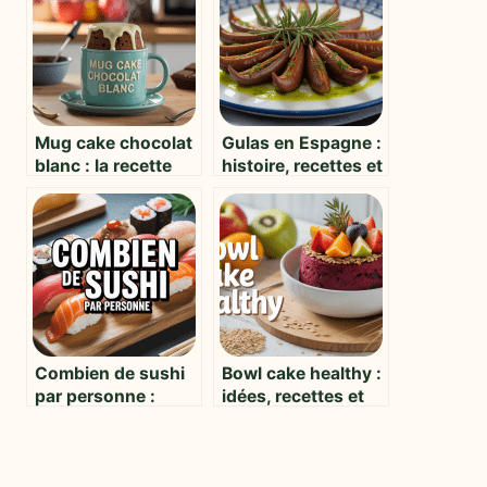
Mug cake chocolat
Gulas en Espagne :
blanc : la recette
histoire, recettes et
express et
vérités sur cette
gourmande à tester
spécialité
d’urgence
surprenante
Combien de sushi
Bowl cake healthy :
par personne :
idées, recettes et
guide pratique
conseils pour un
pour bien doser
petit-déjeuner
équilibré