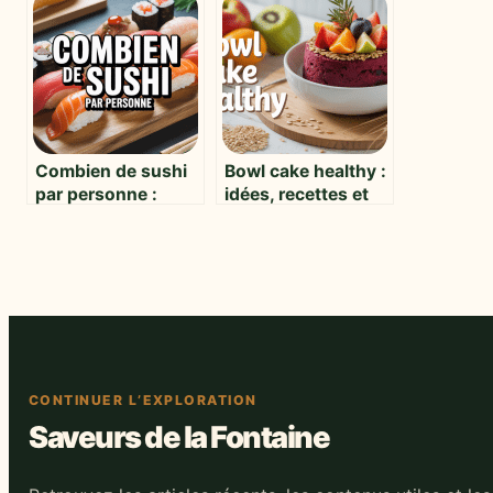
gourmande à tester
spécialité
d’urgence
surprenante
Combien de sushi
Bowl cake healthy :
par personne :
idées, recettes et
guide pratique
conseils pour un
pour bien doser
petit-déjeuner
équilibré
CONTINUER L’EXPLORATION
Saveurs de la Fontaine