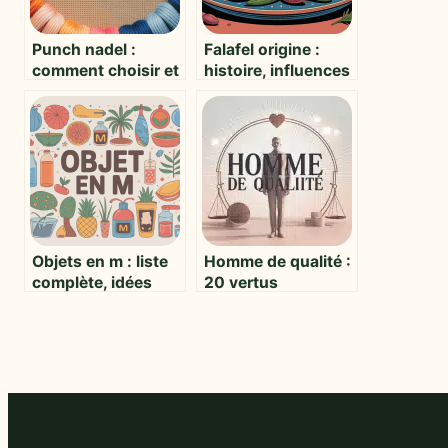
Punch nadel :
Falafel origine :
comment choisir et
histoire, influences
utiliser cet outil
et secrets d’un
précieux en
mets emblématique
broderie
Objets en m : liste
Homme de qualité :
complète, idées
20 vertus
originales et
essentielles pour
exemples pour
forger un caractère
tous
inébranlable