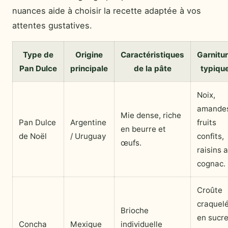
nuances aide à choisir la recette adaptée à vos
attentes gustatives.
Type de
Origine
Caractéristiques
Garnitu
Pan Dulce
principale
de la pâte
typiqu
Noix,
amande
Mie dense, riche
Pan Dulce
Argentine
fruits
en beurre et
de Noël
/ Uruguay
confits,
œufs.
raisins 
cognac.
Croûte
craquel
Brioche
en sucr
Concha
Mexique
individuelle