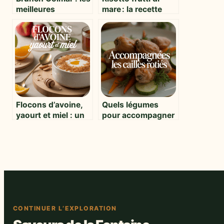
meilleures
mare : la recette
adresses et
incontournable
conseils pour
pour les amoureux
savourer votre
de la mer
week-end
Flocons d’avoine,
Quels légumes
yaourt et miel : un
pour accompagner
trio gagnant pour
les cailles rôties :
la santé et le plaisir
idées savoureuses
et équilibrées
CONTINUER L’EXPLORATION