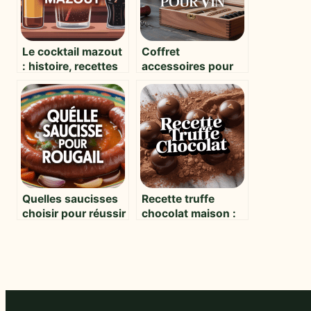
Le cocktail mazout
Coffret
: histoire, recettes
accessoires pour
et saveurs
vin : l’atout plaisir
atypiques
et pratique pour
tous les amateurs
Quelles saucisses
Recette truffe
choisir pour réussir
chocolat maison :
un rougail
secrets de réussite
savoureux
et astuces
gourmandes