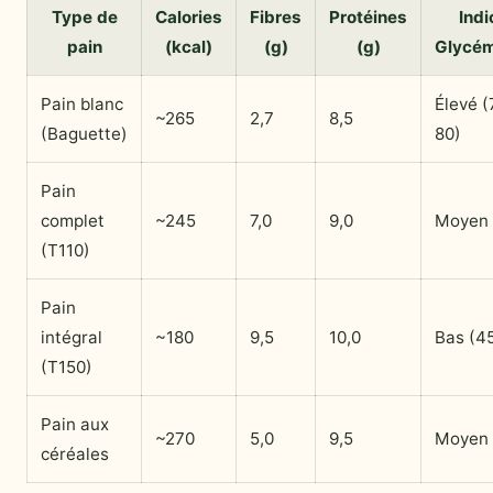
Type de
Calories
Fibres
Protéines
Indi
pain
(kcal)
(g)
(g)
Glycé
Pain blanc
Élevé (
~265
2,7
8,5
(Baguette)
80)
Pain
complet
~245
7,0
9,0
Moyen 
(T110)
Pain
intégral
~180
9,5
10,0
Bas (4
(T150)
Pain aux
~270
5,0
9,5
Moyen 
céréales