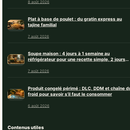
8 août 2026
Plat à base de poulet : du gratin express au
tajine familial
7 août 2026
Soupe maison : 4 jours à 1 semaine au
réfrigérateur pour une recette simple, 2 jours
avec crème
7 août 2026
Produit congelé périmé : DLC, DDM et chaîne d
froid pour savoir s’il faut le consommer
6 août 2026
Contenus utiles