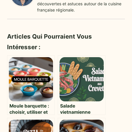
découvertes et astuces autour de la cuisine
française régionale.
Articles Qui Pourraient Vous
Intéresser :
Moule barquette :
Salade
choisir, utiliser et
vietnamienne
réussir vos
crevette : fraîcheur,
préparations
saveurs et astuces
pour réussir ce plat