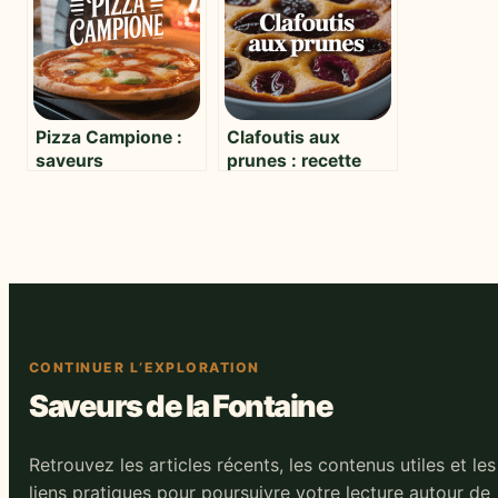
iconique
Pizza Campione :
Clafoutis aux
saveurs
prunes : recette
authentiques et
facile et astuces
secrets d’une pizza
pour un dessert
d’exception
moelleux
CONTINUER L’EXPLORATION
Saveurs de la Fontaine
Retrouvez les articles récents, les contenus utiles et les
liens pratiques pour poursuivre votre lecture autour de