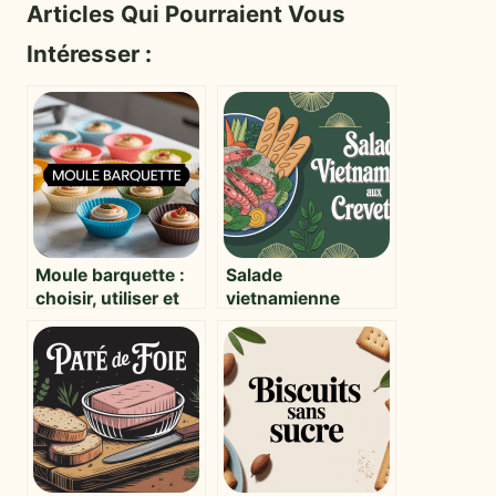
Articles Qui Pourraient Vous
Intéresser :
Moule barquette :
Salade
choisir, utiliser et
vietnamienne
réussir vos
crevette : fraîcheur,
préparations
saveurs et astuces
pour réussir ce plat
iconique