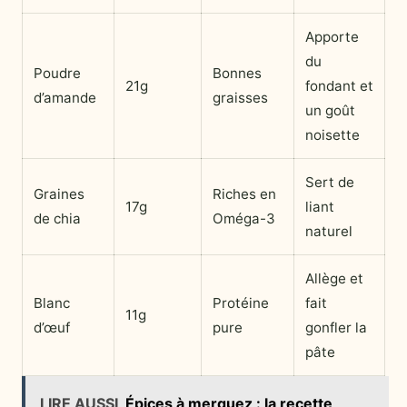
Apporte
du
Poudre
Bonnes
21g
fondant et
d’amande
graisses
un goût
noisette
Sert de
Graines
Riches en
17g
liant
de chia
Oméga-3
naturel
Allège et
Blanc
Protéine
fait
11g
d’œuf
pure
gonfler la
pâte
LIRE AUSSI
Épices à merguez : la recette