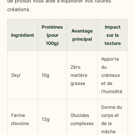
de produit vous aide à équilibrer vos futures
créations.
Protéines
Impact
Avantage
Ingrédient
(pour
sur la
principal
100g)
texture
Apporte
Zéro
du
Skyr
10g
matière
crémeux
grasse
et de
l’humidité
Donne du
Farine
Glucides
corps et
13g
d’avoine
complexes
de la
mâche