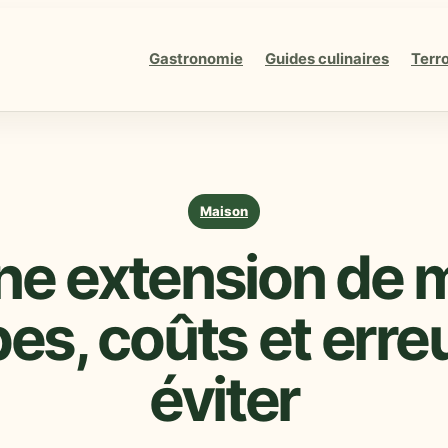
Gastronomie
Guides culinaires
Terro
Maison
ne extension de 
es, coûts et erre
éviter