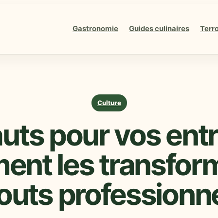
Gastronomie
Guides culinaires
Terro
Culture
uts pour vos entr
nt les transfor
outs professionn