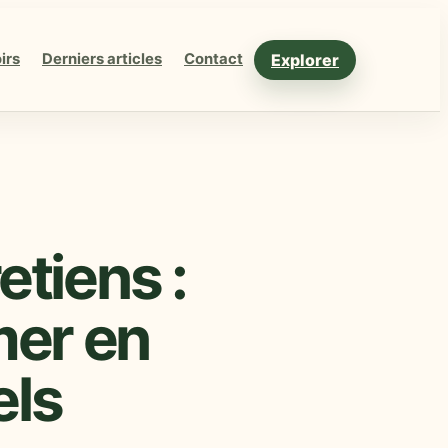
Explorer
irs
Derniers articles
Contact
etiens :
mer en
els