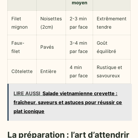
moyen
Filet
Noisettes
2-3 min
Extrêmement
mignon
(2cm)
par face
tendre
Faux-
3-4 min
Goût
Pavés
filet
par face
équilibré
4 min
Rustique et
Côtelette
Entière
par face
savoureux
LIRE AUSSI
Salade vietnamienne crevette :
fraîcheur, saveurs et astuces pour réussir ce
plat iconique
La préparation : l’art d’attendrir