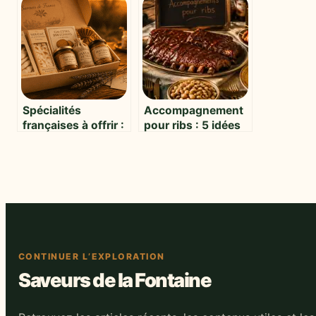
gastronomique
saveurs sans
sans stress
excès de sel
Spécialités
Accompagnement
françaises à offrir :
pour ribs : 5 idées
3 critères pour
gourmandes et le
choisir entre terroir
secret pour éviter
et gourmandise
les erreurs de
texture
CONTINUER L’EXPLORATION
Saveurs de la Fontaine