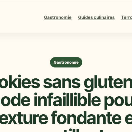
Gastronomie
Guides culinaires
Terro
Gastronomie
kies sans gluten 
de infaillible po
texture fondante e