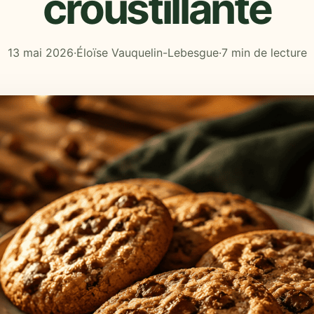
croustillante
13 mai 2026
·
Éloïse Vauquelin-Lebesgue
·
7 min de lecture