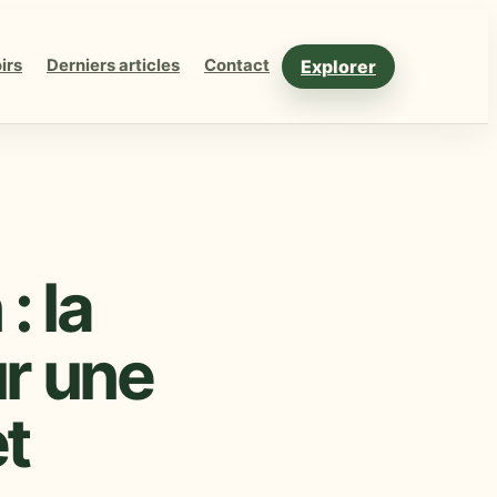
Explorer
irs
Derniers articles
Contact
: la
ur une
t