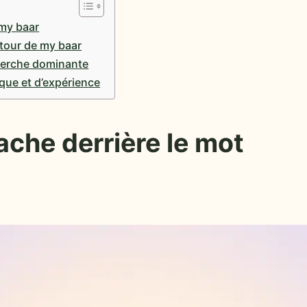
 my baar
utour de my baar
cherche dominante
que et d’expérience
cache derrière le mot