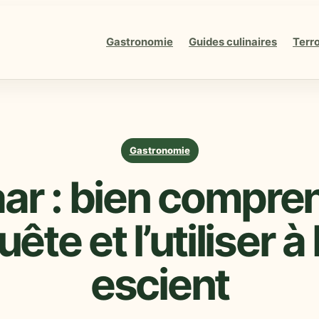
Gastronomie
Guides culinaires
Terro
Gastronomie
ar : bien compren
uête et l’utiliser à
escient