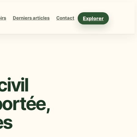
Explorer
irs
Derniers articles
Contact
ivil
portée,
es