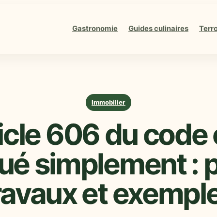
Gastronomie
Guides culinaires
Terro
Immobilier
icle 606 du code c
ué simplement : 
ravaux et exempl