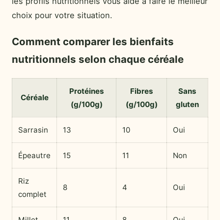
les profils nutritionnels vous aide à faire le meilleur
choix pour votre situation.
Comment comparer les bienfaits
nutritionnels selon chaque céréale
Protéines
Fibres
Sans
Céréale
(g/100g)
(g/100g)
gluten
Sarrasin
13
10
Oui
Épeautre
15
11
Non
Riz
8
4
Oui
complet
Millet
11
8
Oui