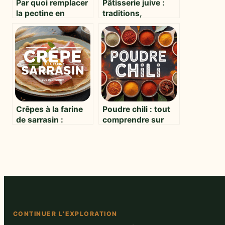
Par quoi remplacer
Pâtisserie juive :
la pectine en
traditions,
cuisine :
symboles et
alternatives
recettes
naturelles et
incontournables à
astuces
découvrir
Crêpes à la farine
Poudre chili : tout
de sarrasin :
comprendre sur
secrets, recettes et
cette épice
conseils pratiques
incontournable
CONTINUER L’EXPLORATION