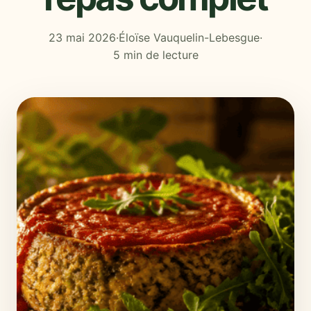
23 mai 2026
·
Éloïse Vauquelin-Lebesgue
·
5 min de lecture