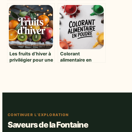
un gratin :
sur ce prestataire
alternatives
digital
savoureuses et
faciles
Les fruits d’hiver à
Colorant
privilégier pour une
alimentaire en
alimentation saine
poudre : guide
et gourmande
pratique et
conseils
d’utilisation
CONTINUER L’EXPLORATION
Saveurs de la Fontaine